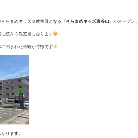
室そらまめキッズ８教室目となる『
そらまめキッズ東谷山
』がオープン
室に続き３教室目になります
木に囲まれた外観が特徴です
広がります。