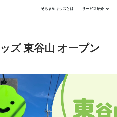
そらまめキッズとは
サービス紹介
ッズ 東谷山 オープン
運営会社について
6〜18歳
求人情報はこちら
18歳〜
お知らせ
就学中のお子様
会社概要
18歳以上の方
求人情報
新着情報