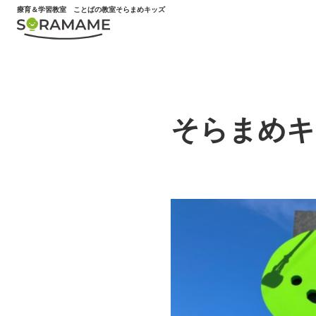
内
療育＆学習教室
ことばの教室そらまめキッズ
容
を
ス
キ
ッ
プ
そらまめキ
年齢別サービス
〜6歳
未就学のお子様