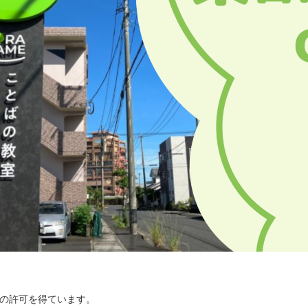
小学生〜高校生
訪問支援をご希望の方
放課後等
訪問型支援
デイサービス
関係機関の方
就労をご希望の方
研修・講演・
就労支援
コンサルテーション
様の許可を得ています。