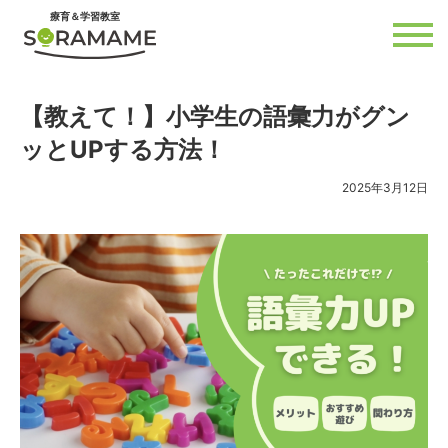
内
療育＆学習教室
容
を
ス
キ
ッ
プ
【教えて！】小学生の語彙力がグン
ッとUPする方法！
2025年3月12日