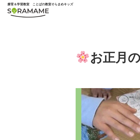
内
療育＆学習教室
ことばの教室そらまめキッズ
容
を
ス
キ
ッ
プ
お正月
年齢別サービス
〜6歳
未就学のお子様