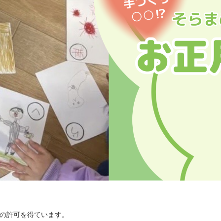
小学生〜高校生
訪問支援をご希望の方
放課後等
訪問型支援
デイサービス
関係機関の方
就労をご希望の方
研修・講演・
就労支援
コンサルテーション
様の許可を得ています。