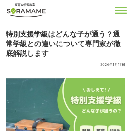
内
療育＆学習教室
容
を
ス
キ
ッ
プ
特別支援学級はどんな子が通う？通
常学級との違いについて専門家が徹
底解説します
2024年1月17日