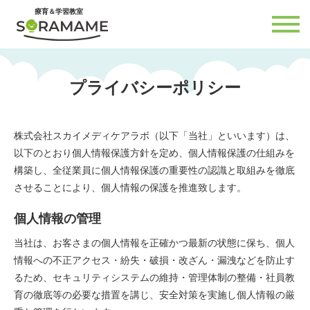
内
療育＆学習教室
容
を
ス
キ
ッ
プ
プライバシーポリシー
株式会社スカイメディケアラボ（以下「当社」といいます）は、
以下のとおり個人情報保護方針を定め、個人情報保護の仕組みを
構築し、全従業員に個人情報保護の重要性の認識と取組みを徹底
させることにより、個人情報の保護を推進致します。
個人情報の管理
当社は、お客さまの個人情報を正確かつ最新の状態に保ち、個人
情報への不正アクセス・紛失・破損・改ざん・漏洩などを防止す
るため、セキュリティシステムの維持・管理体制の整備・社員教
育の徹底等の必要な措置を講じ、安全対策を実施し個人情報の厳