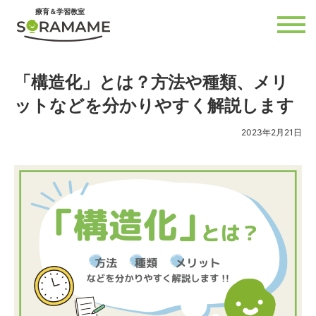
内
療育＆学習教室
容
を
ス
キ
ッ
プ
「構造化」とは？方法や種類、メリ
ットなどを分かりやすく解説します
2023年2月21日